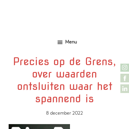
Door
Zelfgemaakte identieke kleding
Marjolijn Zwakman
naar
de
hoofd
inhoud
Menu
Precies op de Grens,
over waarden
ontsluiten waar het
spannend is
8 december 2022