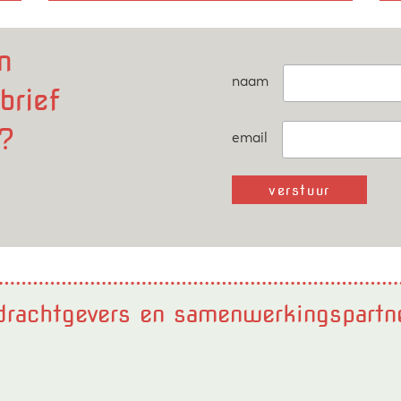
n
naam
brief
?
email
rachtgevers en samenwerkingspartn