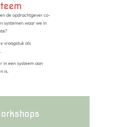
steem
er en de opdrachtgever co-
 en systemen waar we in
mte?
ex vraagstuk als
.
er in een systeem aan
n is.
orkshops