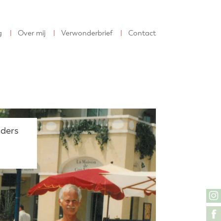
g
Over mij
Verwonderbrief
Contact
uders