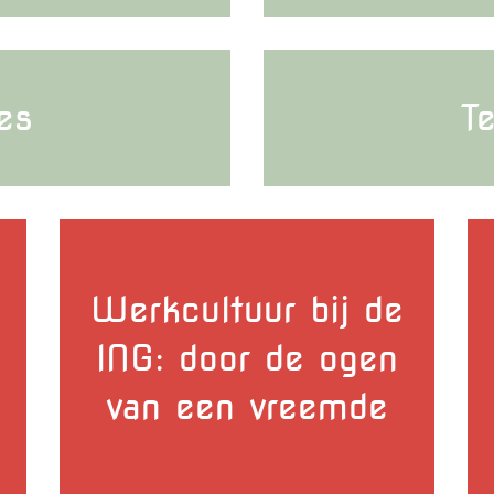
es
T
Werkcultuur bij de
ING: door de ogen
van een vreemde