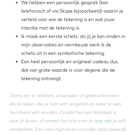
We hebben een persoonlijk gesprek (kan
telefonisch of via Skype bijvoorbeeld) waarin je
verteld voor wie de tekening is en wat jouw
intentie met de tekening is.
Ik maak een eerste schets, als jij je kan vinden in
mijn observaties en vormkeuze werk ik de
schets uit in een symbolische tekening.
Een heel persoonlijk en origineel cadeau dus,
dat van grote waarde is voor degene die de
tekening ontvangt.
‘Soms zijn er teksten, uitspraken of gebeurtenissen
die je raken, die je niet wilt vergeten en waar je aan
herinnerd wilt worden. Omdat het een leidraad is
voor je leven, of omdat het iets over je zegt dat je wilt
versterken. Een voor mijn leven cruciale tekst besprak