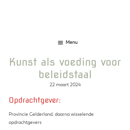
Door
Zelfgemaakte identieke kleding
Marjolijn Zwakman
naar
de
hoofd
inhoud
Menu
Kunst als voeding voor
beleidstaal
22 maart 2024
Opdrachtgever:
Provincie Gelderland, daarna wisselende
opdrachtgevers