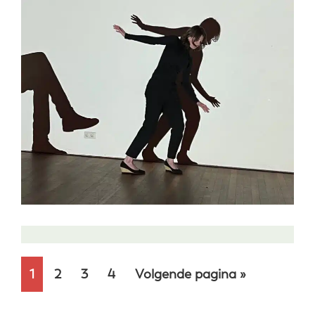
Pagina
Pagina
Pagina
Pagina
Ga
1
2
3
4
Volgende pagina »
naar