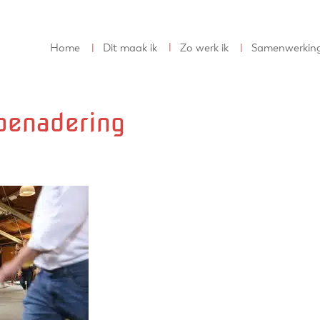
Home
Dit maak ik
Zo werk ik
Samenwerkin
benadering