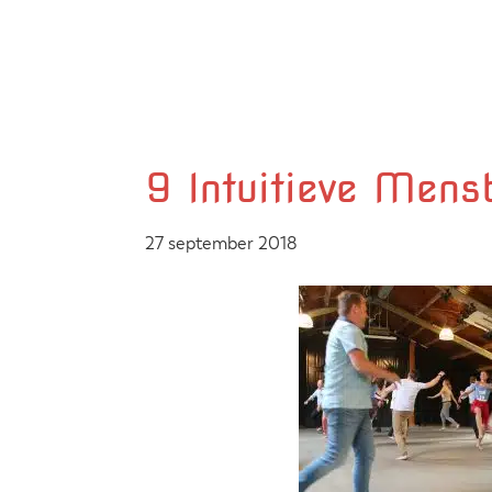
Door
Zelfgemaakte identieke kleding
Marjolijn Zwakman
naar
de
hoofd
inhoud
9 Intuitieve Mens
27 september 2018