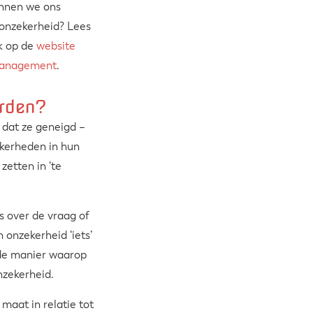
nnen we ons
 onzekerheid? Lees
k op de
website
Management
.
rden?
 dat ze geneigd –
ekerheden in hun
zetten in ‘te
s over de vraag of
 onzekerheid ‘iets’
de manier waarop
zekerheid.
 maat in
relatie tot