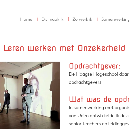
Home
Dit maak ik
Zo werk ik
Samenwerkin
Leren werken met Onzekerheid
Opdrachtgever:
De Haagse Hogeschool daar
opdrachtgevers
Wat was de opd
In samenwerking met organi
van Uden ontwikkelde ik dez
senior teachers en leidingg