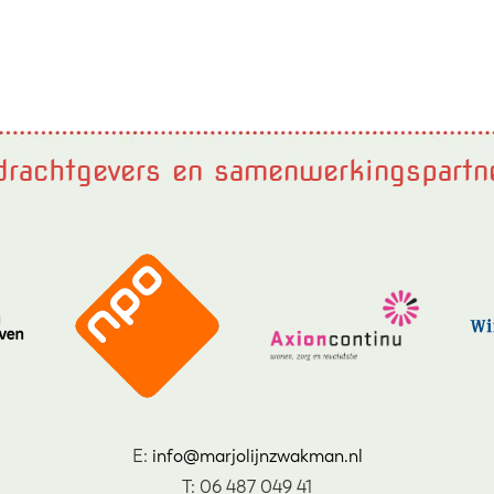
rachtgevers en samenwerkingspartn
E:
info@marjolijnzwakman.nl
T: 06 487 049 41