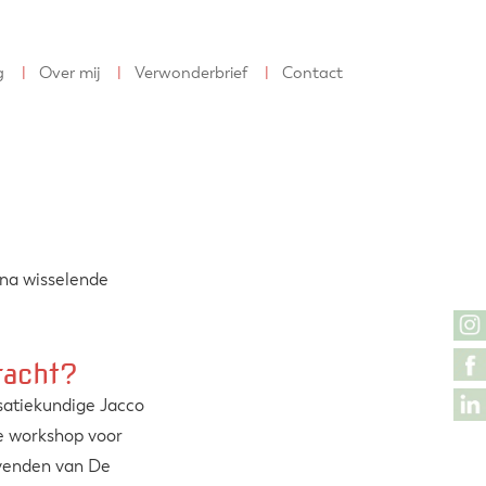
g
Over mij
Verwonderbrief
Contact
na wisselende
racht?
satiekundige Jacco
e workshop voor
evenden van De