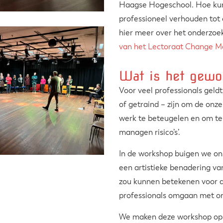
Haagse Hogeschool. Hoe ku
professioneel verhouden tot
hier meer over het onderzoe
van het Lectoraat Change 
Wat is het gewo
Voor veel professionals geldt
of getraind – zijn om de onz
werk te beteugelen en om te 
managen risico’s’.
In de workshop buigen we on
een artistieke benadering van
zou kunnen betekenen voor 
professionals omgaan met on
We maken deze workshop op