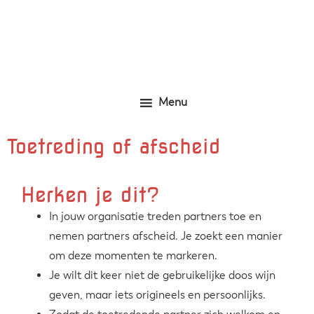
Door
Zelfgemaakte identieke kleding
Marjolijn Zwakman
naar
de
hoofd
inhoud
Menu
Toetreding of afscheid
Herken je dit?
In jouw organisatie treden partners toe en
nemen partners afscheid. Je zoekt een manier
om deze momenten te markeren.
Je wilt dit keer niet de gebruikelijke doos wijn
geven, maar iets origineels en persoonlijks.