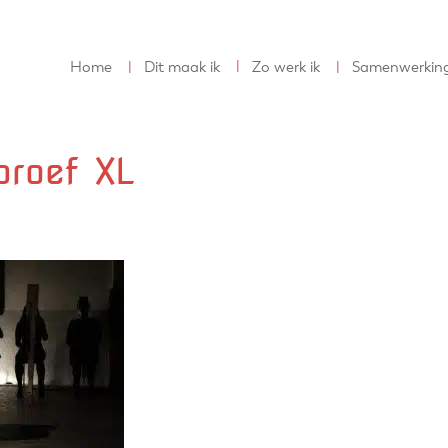
Home
Dit maak ik
Zo werk ik
Samenwerkin
proef XL