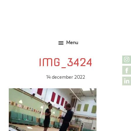
Door
Zelfgemaakte identieke kleding
Marjolijn Zwakman
naar
de
hoofd
inhoud
Menu
IMG_3424
14 december 2022