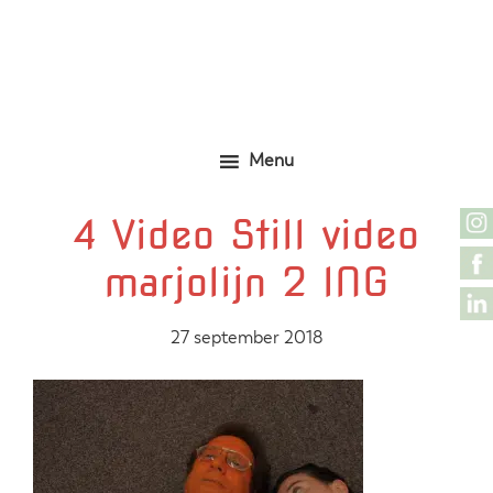
Door
Zelfgemaakte identieke kleding
Marjolijn Zwakman
naar
de
hoofd
inhoud
Menu
4 Video Still video
marjolijn 2 ING
27 september 2018