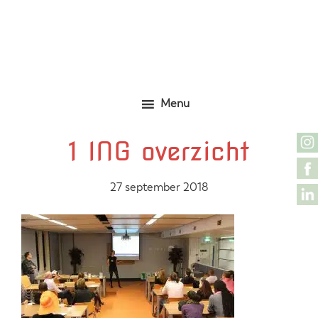
Door
Zelfgemaakte identieke kleding
Marjolijn Zwakman
naar
de
hoofd
inhoud
Menu
1 ING overzicht
27 september 2018