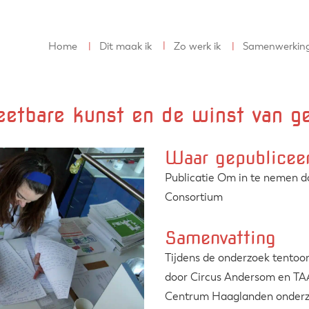
Home
Dit maak ik
Zo werk ik
Samenwerkin
etbare kunst en de winst van g
Waar gepublicee
Publicatie Om in te nemen 
Consortium
Samenvatting
Tijdens de onderzoek tentoo
door Circus Andersom en TA
Centrum Haaglanden onderzo