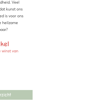
ndheid. Veel
dat kunst ons
ed is voor ons
ke heilzame
baar?
ikel
 winst van
rzicht