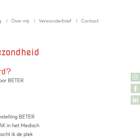
g
Over mij
Verwonderbrief
Contact
ezondheid
rd?
door BETER
nstelling BETER
AK in het Medisch
cht ik de plek