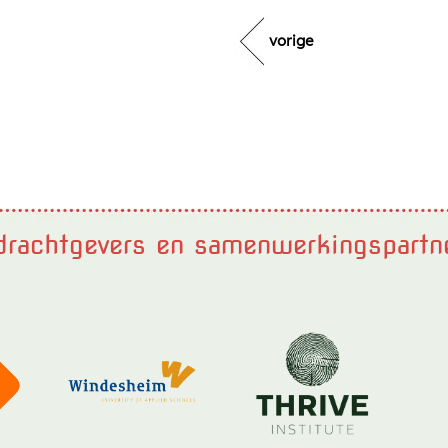
vorige
rachtgevers en samenwerkingspartn