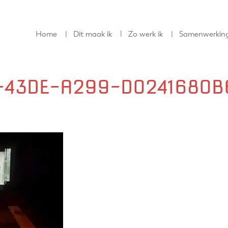
Home
Dit maak ik
Zo werk ik
Samenwerkin
43DE-A299-D0241680B6