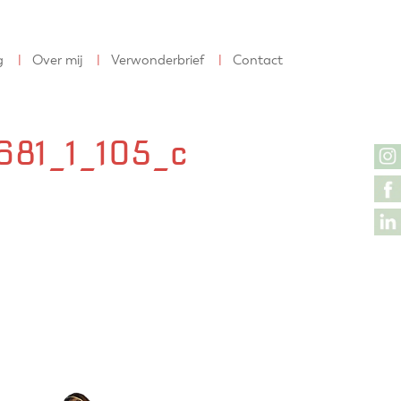
g
Over mij
Verwonderbrief
Contact
81_1_105_c