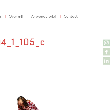
g
Over mij
Verwonderbrief
Contact
4_1_105_c