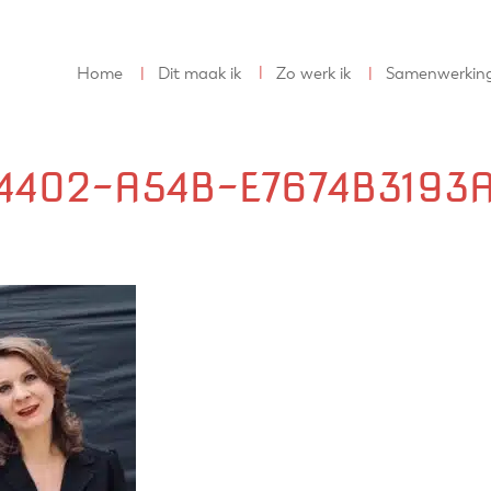
Home
Dit maak ik
Zo werk ik
Samenwerkin
4402-A54B-E7674B3193A