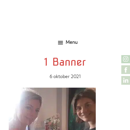
Door
Zelfgemaakte identieke kleding
Marjolijn Zwakman
naar
de
hoofd
inhoud
Menu
1 Banner
6 oktober 2021