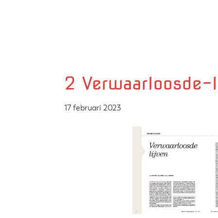
Door
Zelfgemaakte identieke kleding
Marjolijn Zwakman
naar
de
hoofd
inhoud
2 Verwaarloosde-l
17 februari 2023