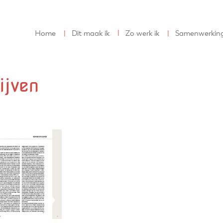
Home
Dit maak ik
Zo werk ik
Samenwerkin
ijven