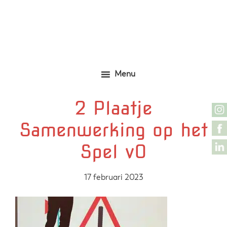
Door
Zelfgemaakte identieke kleding
Marjolijn Zwakman
naar
de
hoofd
inhoud
Menu
2 Plaatje
Samenwerking op het
Spel v0
17 februari 2023