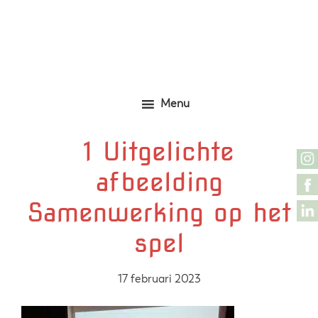
Door
Zelfgemaakte identieke kleding
Marjolijn Zwakman
naar
de
hoofd
inhoud
Menu
1 Uitgelichte
afbeelding
Samenwerking op het
spel
17 februari 2023