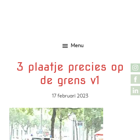
Door
Zelfgemaakte identieke kleding
Marjolijn Zwakman
naar
de
hoofd
inhoud
Menu
3 plaatje precies op
de grens v1
17 februari 2023