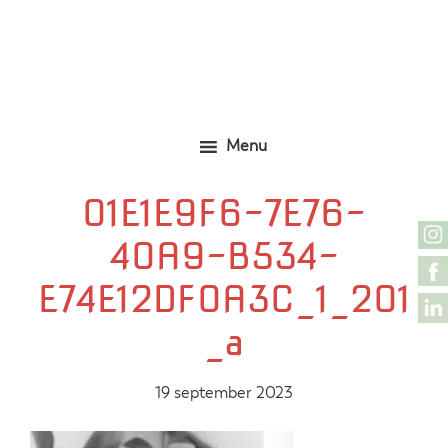
Door
Zelfgemaakte identieke kleding
Marjolijn Zwakman
naar
de
hoofd
inhoud
Menu
01E1E9F6-7E76-
40A9-B534-
E74E12DF0A3C_1_201
_a
19 september 2023