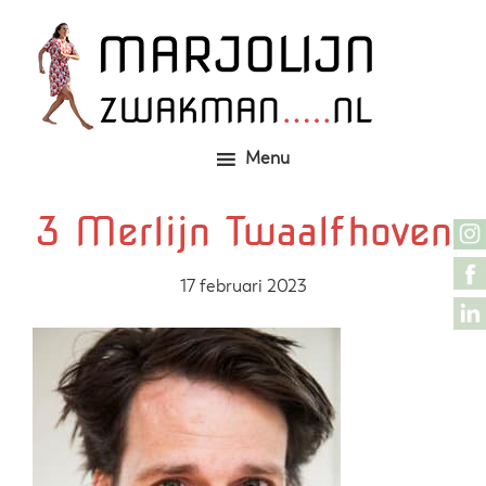
Door
Zelfgemaakte identieke kleding
Marjolijn Zwakman
naar
de
hoofd
inhoud
Menu
3 Merlijn Twaalfhoven
17 februari 2023