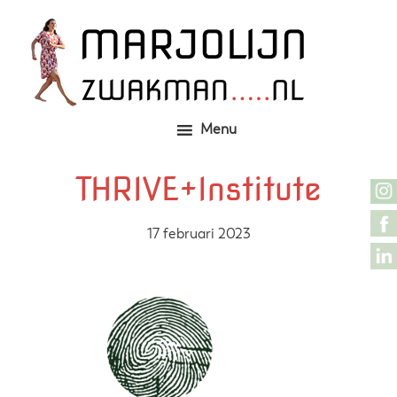
Door
Zelfgemaakte identieke kleding
Marjolijn Zwakman
naar
de
hoofd
inhoud
Menu
THRIVE+Institute
17 februari 2023