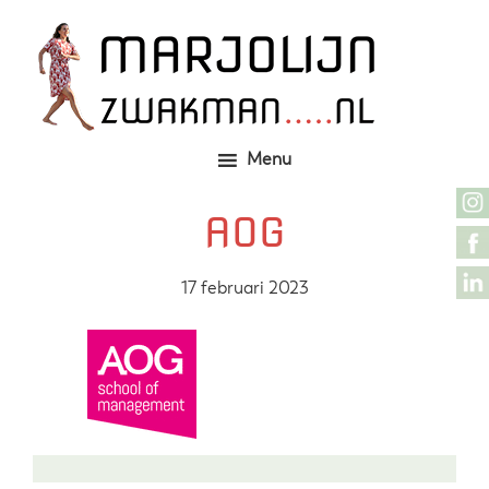
Door
Zelfgemaakte identieke kleding
Marjolijn Zwakman
naar
de
hoofd
inhoud
Menu
AOG
17 februari 2023