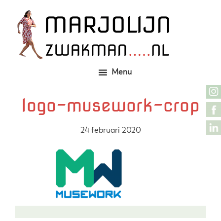
Door
Zelfgemaakte identieke kleding
Marjolijn Zwakman
naar
de
hoofd
inhoud
Menu
logo-musework-crop
24 februari 2020