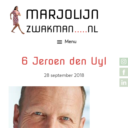
Door
Zelfgemaakte identieke kleding
Marjolijn Zwakman
naar
de
hoofd
inhoud
Menu
6 Jeroen den Uyl
28 september 2018